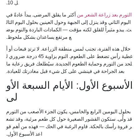
ل 10.
التورم بعد زراعة الشعر من
أكثر ما يقلق المرضى. يبدأ عادةً في
اليوم الثاني وقد ينزل إلى الجبهة وحول العينين بحلول اليوم الثال
ث. يبدو مثيراً للقلق لكنه مؤقت — الكمادات الباردة والنوم بوض
ع مرتفع يساعدان بشكل ملحوظ.
خلال هذه الفترة، تجنب لمس منطقة الزراعة. لا ترتدِ قبعات أو أ
غطية رأس تضغط على الطعوم. النوم بزاوية 45 درجة ضروري ل
لحد من التورم وحماية الطعوم الجديدة. سيُطلعك فريق رعاية ما
بعد الجراحة في فينشي على كل شيء قبل مغادرتك للعيادة.
الأسبوع الأول: الأيام السبعة الأو
لى
بحلول اليومين الرابع والخامس، يكون الجزء الأصعب من التورم
قد ولّى. ستكون القشور الصغيرة حول كل طعم مرئية، وقد تشع
ر فروة رأسك بالحكة. قاوم الرغبة في الحك — فهذه من أهم قو
اعد الأسبوع الأول.