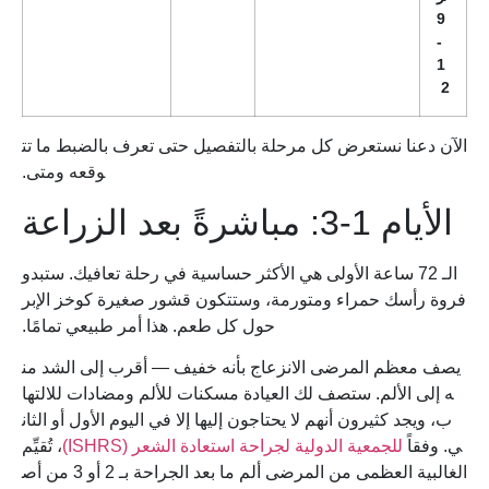
9
-
1
2
الآن دعنا نستعرض كل مرحلة بالتفصيل حتى تعرف بالضبط ما تت
وقعه ومتى.
الأيام 1-3: مباشرةً بعد الزراعة
الـ 72 ساعة الأولى هي الأكثر حساسية في رحلة تعافيك. ستبدو
فروة رأسك حمراء ومتورمة، وستتكون قشور صغيرة كوخز الإبر
حول كل طعم. هذا أمر طبيعي تمامًا.
يصف معظم المرضى الانزعاج بأنه خفيف — أقرب إلى الشد من
ه إلى الألم. ستصف لك العيادة مسكنات للألم ومضادات للالتها
ب، ويجد كثيرون أنهم لا يحتاجون إليها إلا في اليوم الأول أو الثان
ي. وفقاً
للجمعية الدولية لجراحة استعادة الشعر (ISHRS)
، تُقيِّم
الغالبية العظمى من المرضى ألم ما بعد الجراحة بـ 2 أو 3 من أص