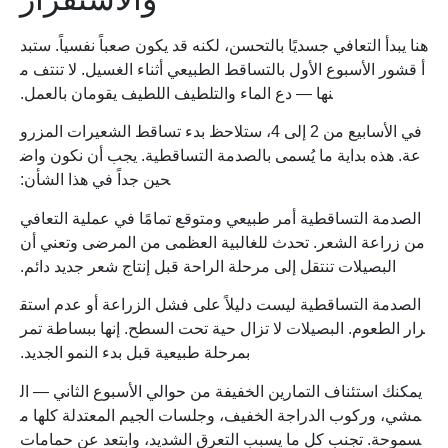
هنا يبدأ التعافي جسديًا بالتحسن، لكنه قد يكون صعباً نفسياً. ستبد
أ قشور الأسبوع الأول بالتساقط الطبيعي أثناء الغسيل. لا تنتف م
نها — دع الماء والتلطيف اللطيف يقومان بالعمل.
في الأسابيع من 2 إلى 4، ستلاحظ بدء تساقط الشعيرات المزرو
عة. هذه بداية ما يُسمى بالصدمة التساقطية. يجب أن نكون واض
حين جداً في هذا الشأن:
الصدمة التساقطية أمر طبيعي ومتوقع تمامًا في عملية التعافي
من زراعة الشعر. تحدث للغالبية العظمى من المرضى وتعني أن
البصيلات تنتقل إلى مرحلة الراحة قبل إنتاج شعر جديد دائم.
الصدمة التساقطية ليست دليلاً على فشل الزراعة أو عدم استق
رار الطعوم. البصيلات لا تزال حية تحت السطح. إنها ببساطة تمر
بمرحلة طبيعية قبل بدء النمو الجديد.
يمكنك استئناف التمارين الخفيفة من حوالي الأسبوع الثاني — ال
مشي، وركوب الدراجة الخفيف، وجلسات الجيم المعتدلة كلها م
سموحة. تجنب كل ما يسبب التعرق الشديد، وابتعد عن حمامات