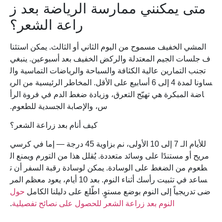
متى يمكنني ممارسة الرياضة بعد ز
راعة الشعر؟
المشي الخفيف مسموح من اليوم الثاني أو الثالث. يمكن استئنا
ف جلسات الجيم المعتدلة والركض الخفيف بعد أسبوعين. ينبغي
تجنب التمارين عالية الكثافة والسباحة والرياضات التماسية وال
ساونا لمدة 4 إلى 6 أسابيع على الأقل. المخاطر الرئيسية من الري
اضة المبكرة هي تهيّج التعرق، وزيادة ضغط الدم في فروة الرأ
س، والإصابة الجسدية للطعوم.
كيف أنام بعد زراعة الشعر؟
للأيام الـ 7 إلى 10 الأولى، نم بزاوية 45 درجة — إما في كرسي
مريح أو مستندًا على وسائد متعددة. يُقلل هذا من التورم ويمنع ال
طعوم من الضغط على الوسادة. يمكن لوسادة رقبة السفر أن ت
ساعد في تثبيت رأسك أثناء النوم. بعد 10 أيام، يعود معظم المر
ضى تدريجياً إلى النوم بوضع مستوٍ. اطّلع على دليلنا الكامل
حول
النوم بعد زراعة الشعر للحصول على نصائح تفصيلية
.