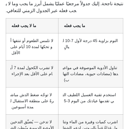
نتيجة ناجحة. إليك جدولاً مرجعيًا عمليًا يشمل أبرز ما يجب وما لا ي
جب فعله عبر الجدول الزمني للتعافي.
ما يجب فعله
ما لا يجب فعله
النوم بزاوية 45 درجة لأول 7-10 ل
لا تلمس الطعوم أو تنتفها أ
يالٍ
و تحكها لمدة 10 أيام على
الأقل
تناول الأدوية الموصوفة في مواعي
لا تشرب الكحول لمدة 7 أي
دها (مضادات حيوية، مضادات التها
ام على الأقل بعد الإجراء
ب)
استخدم تقنية الغسيل اللطيف الت
لا توجّه ضغط الدش مباش
ي تقدمها عيادتك من اليوم 3-5
رةً على منطقة الاستقبال ل
مدة أسبوعين
اشرب كميات وفيرة من الماء وتنا
لا تدخن — يُضيِّق التدخين
ول غذاءً غنياً بالبروتين لدعم الشفا
الأوعية الدموية ويُبطئ الش