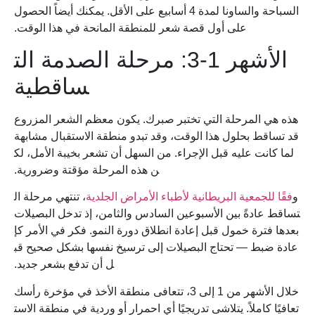
السباحة والساونا لمدة 4 أسابيع على الأقل. يمكنك أيضاً الحصول
على أول قصة شعر للمنطقة المانحة في هذا الوقت.
الأشهر 1-3: مرحلة الصدمة الت
ساقطية
هذه هي المرحلة التي تختبر صبرك. يكون معظم الشعر المزروع
قد تساقط بحلول هذا الوقت، وقد تبدو منطقة الاستقبال مشابهة
لما كانت عليه قبل الإجراء. من السهل أن تشعر بخيبة الأمل، لك
ن هذه المرحلة مؤقتة وضرورية.
و
فقًا للجمعية البريطانية لأطباء الأمراض الجلدية
، تنتهي مرحلة ال
تساقط عادةً بين الأسبوعين السادس والثامن، إذ تدخل البصيلات
بعدها فترة خمول قبل إعادة انطلاق دورة النمو. فكر في الأمر كإ
عادة ضبط — تحتاج البصيلات إلى ترسيخ نفسها بشكل صحيح قب
ل أن تدفع بشعر جديد.
خلال الأشهر من 1 إلى 3، تتعافى منطقة الأخذ في مؤخرة رأسك
تعافيًا كاملاً. يتلاشى تدريجيًا أي احمرار أو وردية في منطقة الاست