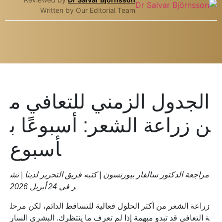
Written by Our Editorial Team
الجدول الزمني للتعافي م
ن زراعة الشعر: أسبوعًا ب
أسبوع
مراجعة الدكتور سالفار بيورنسون | كتبه فريق التحرير لدينا | نش
ر في 24 أبريل 2026
زراعة الشعر من أكثر الحلول فعالية للتساقط الدائم، لكن مرحل
ة التعافي قد تبدو مبهمة إذا لم تعرف ما ينتظرك. البشرى السار