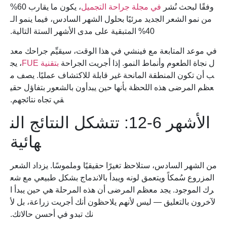
وفقًا لبحث نُشر
في مجلة جراحة التجميل
، يكون ما يقارب 60%
من نمو الشعر الجديد مرئيًا بحلول الشهر السادس، فيما ينمو الـ
40% المتبقية على مدى الأشهر الستة التالية.
في موعد المتابعة مع فينشي في هذا الوقت، سيقيِّم جراحك معد
ل نجاة الطعوم وأنماط النمو. إذا أجريت الجراحة
بتقنية FUE
، يج
ب أن تكون المنطقة المانحة غير قابلة للاكتشاف عمليًا. يصف م
عظم المرضى هذه اللحظة بأنها حين يبدأون بالشعور بتفاؤل حقي
قي تجاه نتائجهم.
الأشهر 6-12: تتشكل النتائج الن
هائية
من الشهر السادس، ستلاحظ تغيرًا حقيقيًا وملموسًا. يزداد الشعر
المزروع سُمكاً ويتعمق لونه ويبدأ بالاندماج بشكل طبيعي مع شع
رك الموجود. يجد معظم المرضى أن هذه المرحلة هي حين يبدأ ا
لآخرون بالتعليق — ليس لأنهم يلاحظون أنك أجريت زراعة، بل لأ
نك تبدو في أحسن حالاتك.