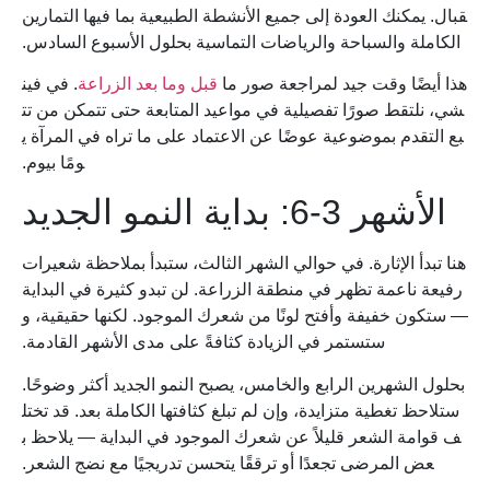
قبال. يمكنك العودة إلى جميع الأنشطة الطبيعية بما فيها التمارين
الكاملة والسباحة والرياضات التماسية بحلول الأسبوع السادس.
هذا أيضًا وقت جيد لمراجعة صور ما
قبل وما بعد الزراعة
. في فين
شي، نلتقط صورًا تفصيلية في مواعيد المتابعة حتى تتمكن من تت
بع التقدم بموضوعية عوضًا عن الاعتماد على ما تراه في المرآة ي
ومًا بيوم.
الأشهر 3-6: بداية النمو الجديد
هنا تبدأ الإثارة. في حوالي الشهر الثالث، ستبدأ بملاحظة شعيرات
رفيعة ناعمة تظهر في منطقة الزراعة. لن تبدو كثيرة في البداية
— ستكون خفيفة وأفتح لونًا من شعرك الموجود. لكنها حقيقية، و
ستستمر في الزيادة كثافةً على مدى الأشهر القادمة.
بحلول الشهرين الرابع والخامس، يصبح النمو الجديد أكثر وضوحًا.
ستلاحظ تغطية متزايدة، وإن لم تبلغ كثافتها الكاملة بعد. قد تختل
ف قوامة الشعر قليلاً عن شعرك الموجود في البداية — يلاحظ ب
عض المرضى تجعدًا أو ترققًا يتحسن تدريجيًا مع نضج الشعر.