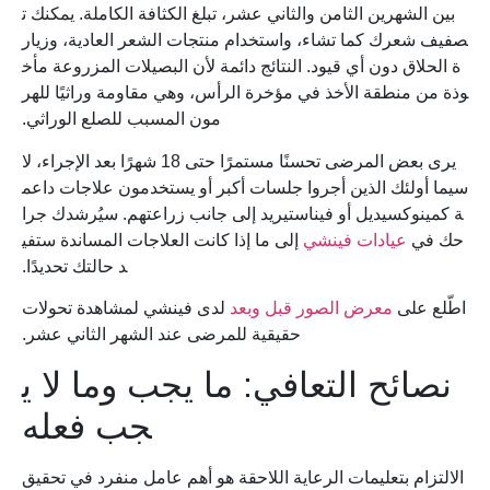
بين الشهرين الثامن والثاني عشر، تبلغ الكثافة الكاملة. يمكنك ت
صفيف شعرك كما تشاء، واستخدام منتجات الشعر العادية، وزيار
ة الحلاق دون أي قيود. النتائج دائمة لأن البصيلات المزروعة مأخ
وذة من منطقة الأخذ في مؤخرة الرأس، وهي مقاومة وراثيًا للهر
مون المسبب للصلع الوراثي.
يرى بعض المرضى تحسنًا مستمرًا حتى 18 شهرًا بعد الإجراء، لا
سيما أولئك الذين أجروا جلسات أكبر أو يستخدمون علاجات داعم
ة كمينوكسيديل أو فيناستيريد إلى جانب زراعتهم. سيُرشدك جرا
حك في
عيادات فينشي
إلى ما إذا كانت العلاجات المساندة ستفي
د حالتك تحديدًا.
اطّلع على
معرض الصور قبل وبعد
لدى فينشي لمشاهدة تحولات
حقيقية للمرضى عند الشهر الثاني عشر.
نصائح التعافي: ما يجب وما لا ي
جب فعله
الالتزام بتعليمات الرعاية اللاحقة هو أهم عامل منفرد في تحقيق