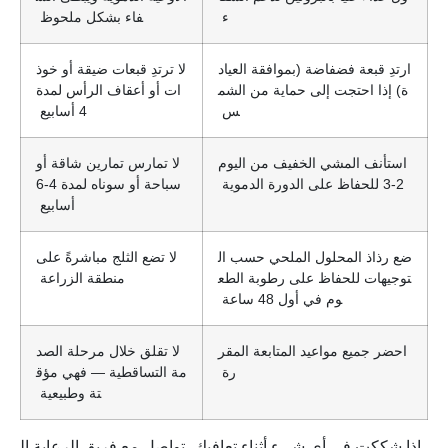
ء
فاء بشكل ملحوظ
ارتدِ قبعة فضفاضة (بموافقة العياد
لا ترتدِ قبعات ضيقة أو خوذ
ة) إذا احتجت إلى حماية من الشم
ات أو أعقاف الرأس لمدة
س
4 أسابيع
استأنف المشي الخفيف من اليوم
لا تمارس تمارين شاقة أو
2-3 للحفاظ على الدورة الدموية
سباحة أو سوناه لمدة 4-6
أسابيع
ضع رذاذ المحلول الملحي حسب ال
لا تضع الثلج مباشرةً على
توجيهات للحفاظ على رطوبة الطع
منطقة الزراعة
وم في أول 48 ساعة
احضر جميع مواعيد المتابعة المقر
لا تقلق خلال مرحلة الصد
رة
مة التساقطية — فهي مؤق
تة وطبيعية
إذا شككت في أي شيء أثناء تعافيك، تواصل مع فريق الرعاية ال