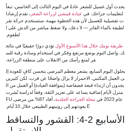
يحدث أول غسيل للشعر عادةً في اليوم الثالث إلى الخامس، تبعاً
لتعليمات جراحك. في
عيادة فينشي لزراعة الشعر
، نقدم إرشادا
ت تفصيلية للغسيل لأن هذه الخطوة مهمة. ستستخدم حركة نقر
لطيفة بالماء الفاتر — لا دعك، ولا ضغط مباشر من الدش على ا
لطعوم.
طريقة نومك خلال هذا الأسبوع الأول
تؤدي دورًا حقيقيًا في نتائج
ك. واصل النوم بوضع مرتفع وفكر في استخدام وسادة رقبة للس
فر لمنع رأسك من الانقلاب على منطقة الزراعة.
بحلول اليوم السابع، يشعر معظم المرضى بتحسن كافٍ للعودة إل
ى العمل المكتبي. الاحمرار لا يزال واضحًا عن قرب، لكن كثيرين
يجدون أن ارتداء قبعة فضفاضة (بموافقة العيادة) أو العمل من ال
منزل لأيام إضافية يساعد على تعزيز الثقة. وفقاً لدراسة نُشرت
عام 2023 في
مجلة الجراحة الجلدية
، أفاد 87% من مرضى FU
E بعودتهم إلى روتينهم الطبيعي خلال 10 أيام.
الأسابيع 2-4: القشور والتساقط
والاستقرار