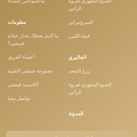
الصبغ المجهري لفروة
ماكسوجاين للنساء
الرأس
الميزوثيرابي
معلومات
ما الذي يجعلك تختار عيادة
قبعة الليزر
فينشي؟
أعضاء الفريق
الجاليري
زرع الشعر
مجموعة فينشي الطبية
الصبغ المجهري لفروة
أكاديمية فينشي
الرأس
تواصل معنا
المدونة