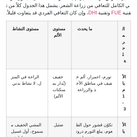
ي الكامل للتعافي من زراعة الشعر. يشمل هذا الجدول كلاً من ت
قنية
FUE
وتقنية
DHI
، وإن كان التعافي الفردي قد يتفاوت قليلاً.
ال
ما يحدث
مستوى
مستوى النشاط
م
الألم
ر
ح
ل
ة
الأ
تورم، احمرار، ألم خ
خفيف
الراحة في المنز
يا
فيف في مناطق الأخ
(يُدار بم
ل، لا نشاط بدني
م
ذ والزراعة
سكنات
1
الألم)
-
3
الأ
تكوّن قشور حول الط
ضئيل
المشي الخفيف م
يا
عوم، يبلغ التورم ذروت
سموح، أول غسيل