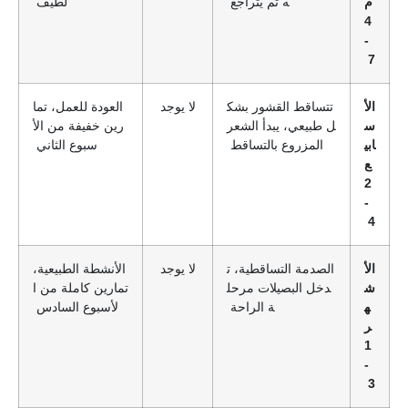
م
ه ثم يتراجع
لطيف
4
-
7
الأ
تتساقط القشور بشك
لا يوجد
العودة للعمل، تما
س
ل طبيعي، يبدأ الشعر
رين خفيفة من الأ
ابي
المزروع بالتساقط
سبوع الثاني
ع
2
-
4
الأ
الصدمة التساقطية، ت
لا يوجد
الأنشطة الطبيعية،
ش
دخل البصيلات مرحل
تمارين كاملة من ا
ه
ة الراحة
لأسبوع السادس
ر
1
-
3