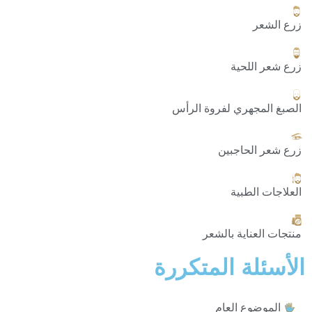
ر
للحية
جهري لفروة الرأس
لحاجبين
لطبية
ناية بالشعر
لة المتكررة
وع العام