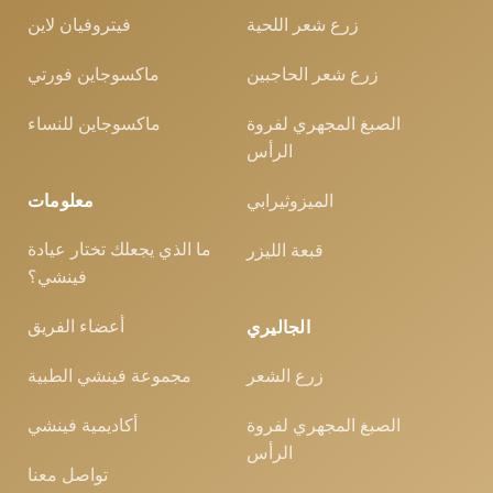
زرع شعر اللحية
فيتروفيان لاين
زرع شعر الحاجبين
ماكسوجاين فورتي
الصبغ المجهري لفروة
ماكسوجاين للنساء
الرأس
الميزوثيرابي
معلومات
ما الذي يجعلك تختار عيادة
قبعة الليزر
فينشي؟
أعضاء الفريق
الجاليري
زرع الشعر
مجموعة فينشي الطبية
الصبغ المجهري لفروة
أكاديمية فينشي
الرأس
تواصل معنا