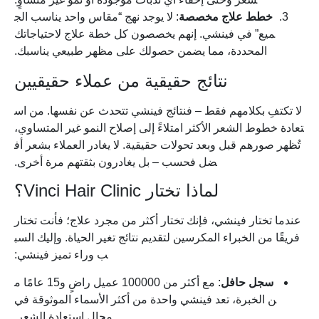
خطط
علاج
مخصصة
: لا يوجد نهج “مقاس واحد يناسب الج
ميع” في فينشي. إنهم يخصصون كل خطة علاج لاحتياجاتك
المحددة، مما يضمن حصولك على مظهر طبيعي يناسبك.
نتائج حقيقية من عملاء حقيقيين
لا تكتفِ بكلامهم فقط – فنتائج فينشي تتحدث عن نفسها. من اس
تعادة خطوط الشعر الأكثر امتلاءً إلى إصلاح النمو غير المتساوي،
تُظهر صورهم قبل وبعد تحولات حقيقية. لا يغادر العملاء بشعر أف
ضل فحسب – بل يغادرون بثقتهم مرة أخرى.
لماذا تختار Vinci Hair Clinic؟
عندما تختار فينشي، فإنك تختار أكثر من مجرد علاج؛ فأنت تختار
فريقًا من الخبراء المكرسين لتقديم نتائج تغير الحياة. وإليك السب
ب وراء تميز فينشي:
سجل
حافل
: مع أكثر من 100000 عميل راضٍ و15 عامًا م
ن الخبرة، تعد فينشي واحدة من أكثر الأسماء الموثوقة في
مجال استعادة الشعر.