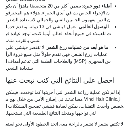
أطباء
ذوو
خبرة
: يضمن أكثر من 20 متخصصًا ماهرًا أن يكو
ن الإجراء الخاص بك في أيدي الخبراء. هؤلاء هم المحترفو
ن الذين يفهمون الجانبين الفني والجمالي لاستعادة الشعر.
الوصول
العالمي
: تعمل فينشي في 13 دولة، وتقدم خدما
ت للعملاء في جميع أنحاء العالم. أينما كنت، توجد عيادة في
نشي بالقرب منك.
ما هو أبعد من عمليات زرع الشعر
: لا تقتصر فينشي على
عمليات زرع الشعر. فهي تقدم حلولاً مثل صبغ فروة الرأ
س المجهري (MSP) والعلاجات الطبية التي تدعم أهداف ا
ستعادة الشعر.
احصل على النتائج التي كنت تبحث عنها
إذا لم تكن عملية زراعة الشعر التي أجريتها كما توقعت، فيمكن
لVinci Hair Clinic مساعدتك في إصلاح الأمر. من خلال نهج م
خصص وأحدث التقنيات، يمكن لعيادة فينشي تصحيح المشكلات ا
لتي تواجهها ومنحك النتائج الطبيعية التي تستحقها.
لا تكتفِ بشعر لا تشعر بالراحة معه. اتخذ الخطوة الأولى نحو استع