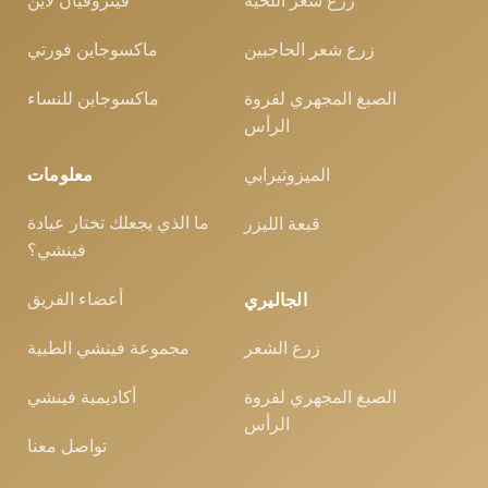
زرع شعر اللحية
فيتروفيان لاين
زرع شعر الحاجبين
ماكسوجاين فورتي
الصبغ المجهري لفروة
ماكسوجاين للنساء
الرأس
الميزوثيرابي
معلومات
ما الذي يجعلك تختار عيادة
قبعة الليزر
فينشي؟
أعضاء الفريق
الجاليري
زرع الشعر
مجموعة فينشي الطبية
الصبغ المجهري لفروة
أكاديمية فينشي
الرأس
تواصل معنا