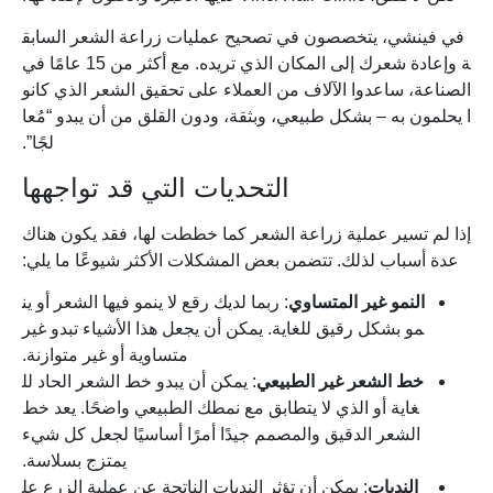
في فينشي، يتخصصون في تصحيح عمليات زراعة الشعر السابق
ة وإعادة شعرك إلى المكان الذي تريده. مع أكثر من 15 عامًا في
الصناعة، ساعدوا الآلاف من العملاء على تحقيق الشعر الذي كانو
ا يحلمون به – بشكل طبيعي، وبثقة، ودون القلق من أن يبدو “مُعا
لجًا”.
التحديات التي قد تواجهها
إذا لم تسير عملية زراعة الشعر كما خططت لها، فقد يكون هناك
عدة أسباب لذلك. تتضمن بعض المشكلات الأكثر شيوعًا ما يلي:
النمو غير المتساوي
: ربما لديك رقع لا ينمو فيها الشعر أو ين
مو بشكل رقيق للغاية. يمكن أن يجعل هذا الأشياء تبدو غير
متساوية أو غير متوازنة.
خط الشعر غير الطبيعي
: يمكن أن يبدو خط الشعر الحاد لل
غاية أو الذي لا يتطابق مع نمطك الطبيعي واضحًا. يعد خط
الشعر الدقيق والمصمم جيدًا أمرًا أساسيًا لجعل كل شيء
يمتزج بسلاسة.
الندبات
: يمكن أن تؤثر الندبات الناتجة عن عملية الزرع عل