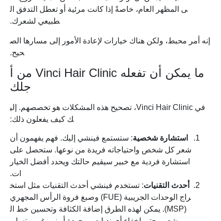
ى المظهر العام، خاصةً إذا كانت مرئية أو تعطل التدفق ال
طبيعي لشعرك.
إنه أمر محبط، ولكن هناك خيارات لإعادة الأمور إلى مسارها الص
حيح.
ما يمكن أن تفعله Vinci Hair Clinic من أ
جلك
في Vinci Hair Clinic، تصحيح هذه المشكلات هو تخصصهم. إلي
ك كيف يفعلون ذلك:
استشارة
شخصية
: ستستمع فينشي إليك. فهم يفهمون أن
شعر كل شخص واحتياجاته فريدة من نوعها. ستحصل على
استشارة فردية مع خبير سيقيم حالتك ويحدد أفضل الخيار
ات.
أحدث
التقنيات
: تستخدم فينشي أحدث التقنيات مثل استخ
راج الوحدات الجريبية (FUE) وصبغ فروة الرأس المجهري
(MSP). يمكن لهذه الطرق إضافة الكثافة وتحسين خط ال
شعر وحتى إخفاء أي ندبات موجودة أو نمو غير متساوٍ.