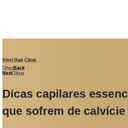
Vinci Hair Clinic
Prev
Back
Next
Next
Dicas capilares essenc
que sofrem de calvície