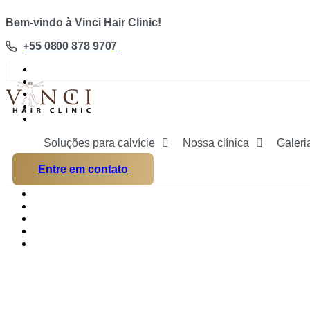
Ir
Bem-vindo à Vinci Hair Clinic!
para
o
+55 0800 878 9707
conteúdo
Soluções para calvície
Nossa clínica
Galeri
Entre em contato