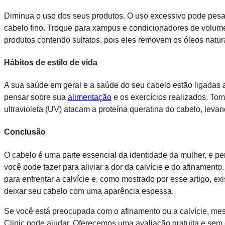
Diminua o uso dos seus produtos. O uso excessivo pode pesar
cabelo fino. Troque para xampus e condicionadores de volume;
produtos contendo sulfatos, pois eles removem os óleos natur
Hábitos de estilo de vida
A sua saúde em geral e a saúde do seu cabelo estão ligadas ao
pensar sobre sua
alimentação
e os exercícios realizados. To
ultravioleta (UV) atacam a proteína queratina do cabelo, levan
Conclusão
O cabelo é uma parte essencial da identidade da mulher, e per
você pode fazer para aliviar a dor da calvície e do afinament
para enfrentar a calvície e, como mostrado por esse artigo, e
deixar seu cabelo com uma aparência espessa.
Se você está preocupada com o afinamento ou a calvície, mes
Clinic pode ajudar. Oferecemos uma avaliação gratuita e sem