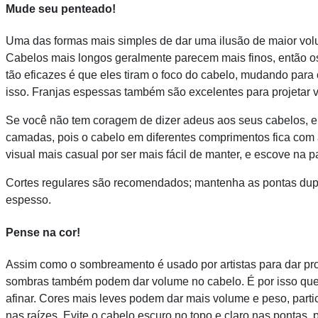
Mude seu penteado!
Uma das formas mais simples de dar uma ilusão de maior vo
Cabelos mais longos geralmente parecem mais finos, então o
tão eficazes é que eles tiram o foco do cabelo, mudando para
isso. Franjas espessas também são excelentes para projetar 
Se você não tem coragem de dizer adeus aos seus cabelos, en
camadas, pois o cabelo em diferentes comprimentos fica com
visual mais casual por ser mais fácil de manter, e escove na pa
Cortes regulares são recomendados; mantenha as pontas dupl
espesso.
Pense na cor!
Assim como o sombreamento é usado por artistas para dar pro
sombras também podem dar volume no cabelo. É por isso que 
afinar. Cores mais leves podem dar mais volume e peso, par
nas raízes. Evite o cabelo escuro no topo e claro nas pontas,