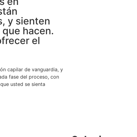
s en
stán
, y sienten
o que hacen.
frecer el
ón capilar de vanguardia, y
ada fase del proceso, con
que usted se sienta