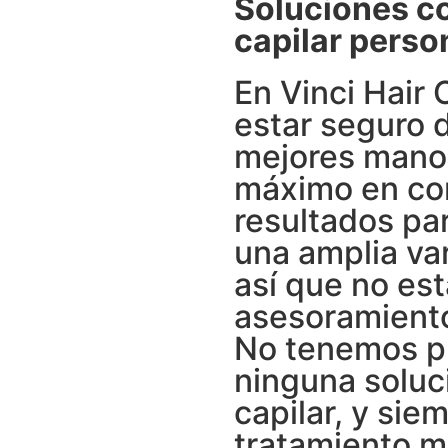
Soluciones co
capilar perso
En Vinci Hair 
estar seguro 
mejores mano
máximo en con
resultados pa
una amplia va
así que no es
asesoramiento
No tenemos pr
ninguna soluc
capilar, y sie
tratamiento 