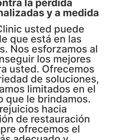
ntra la pérdida
nalizadas y a medida
Clinic usted puede
de que está en las
s. Nos esforzamos al
seguir los mejores
ra usted. Ofrecemos
riedad de soluciones,
tamos limitados en el
 que le brindamos.
ejuicios hacia
ión de restauración
mpre ofrecemos el
más adecuado y