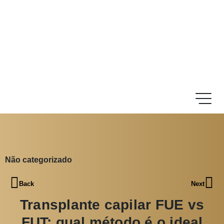
Não categorizado
Back
Next
Transplante capilar FUE vs
FUT: qual método é o ideal