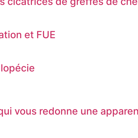
s cicatrices de greffes de ch
ation et FUE
alopécie
qui vous redonne une appare