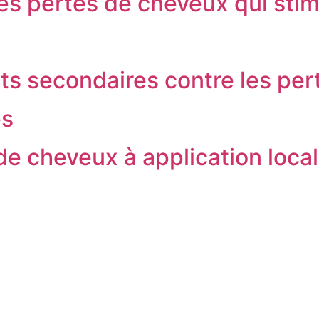
es pertes de cheveux qui stimu
ets secondaires contre les pe
es
de cheveux à application loca