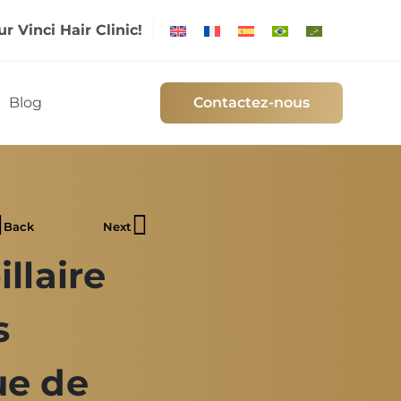
r Vinci Hair Clinic!
Blog
Contactez-nous
Back
Next
llaire
s
ue de