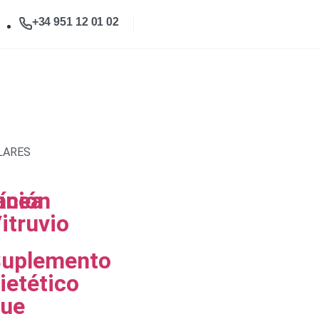
+34 951 12 01 02
LARES
ación
ínea
itruvio
uplemento
ietético
ue