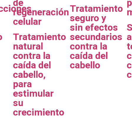
de
p
cciones
Tratamiento
regeneración
m
seguro y
celular
sin efectos
S
o
Tratamiento
secundarios
a
natural
contra la
t
contra la
caída del
c
caída del
cabello
c
cabello,
c
para
estimular
su
crecimiento