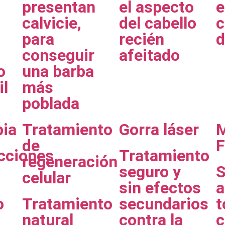
presentan
el aspecto
e
calvicie,
del cabello
c
para
recién
d
conseguir
afeitado
o
una barba
il
más
poblada
pia
Tratamiento
Gorra láser
M
de
F
cciones
Tratamiento
regeneración
seguro y
S
celular
sin efectos
a
o
Tratamiento
secundarios
t
natural
contra la
c