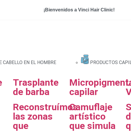
¡Bienvenidos a Vinci Hair Clinic!
E CABELLO EN EL HOMBRE
PRODUCTOS CAPI
e
Trasplante
Micropigment
L
de barba
capilar
V
Reconstruímos
Camuflaje
S
las zonas
artístico
d
que
que simula
q