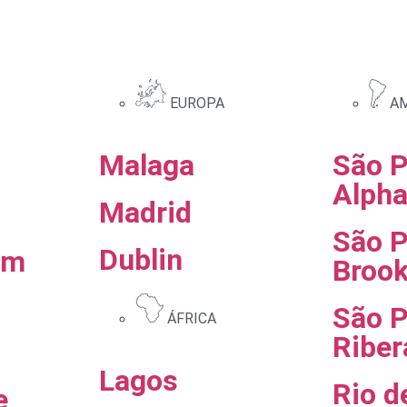
EUROPA
AM
Malaga
São P
Alpha
Madrid
São P
Dublin
am
Brook
São P
ÁFRICA
Riber
Lagos
Rio d
e