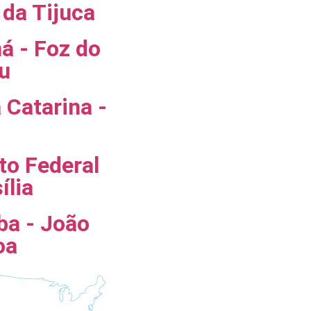
 da Tijuca
á - Foz do
u
 Catarina -
ito Federal
ília
ba - João
oa