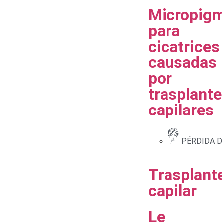
Micropig
para
cicatrices
causadas
por
trasplant
capilares
PÉRDIDA D
Trasplant
capilar
Le