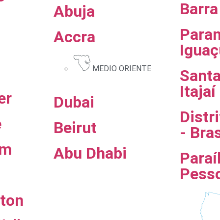
Barra
Abuja
Paran
Accra
Iguaç
MEDIO ORIENTE
Santa
Itajaí
er
Dubai
Distr
e
Beirut
- Bras
am
Abu Dhabi
Paraí
Pess
ton