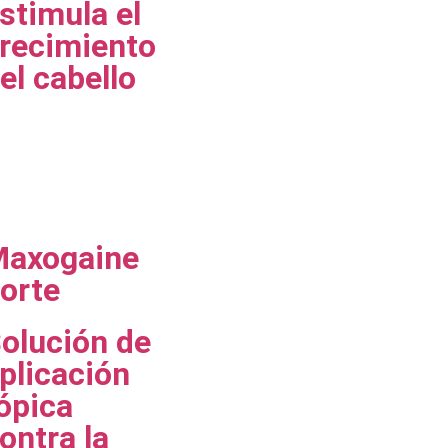
stimula el
recimiento
el cabello
axogaine
orte
olución de
plicación
ópica
ontra la