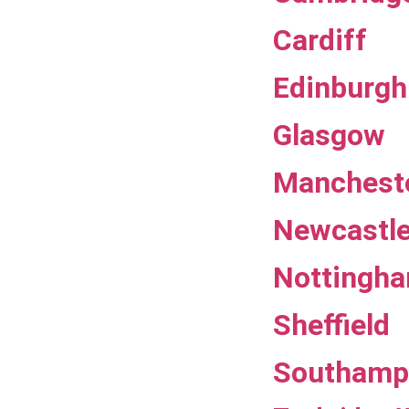
Cardiff
Edinburgh
Glasgow
Manchest
Newcastl
Nottingh
Sheffield
Southamp