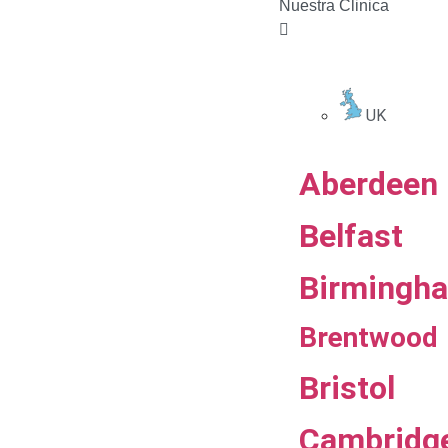
Nuestra Clinica
UK
Aberdeen
Belfast
Birmingh
Brentwood
Bristol
Cambridg