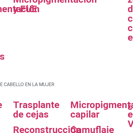
mentación
y FUE
d
c
c
e
es
E CABELLO EN LA MUJER
e
Trasplante
Micropigment
¿
de cejas
capilar
e
V
Reconstrucción
Camuflaje