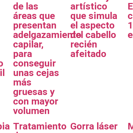
de las
artístico
E
áreas que
que simula
c
presentan
el aspecto
1
adelgazamiento
del cabello
e
capilar,
recién
para
afeitado
o
conseguir
il
unas cejas
más
gruesas y
con mayor
volumen
pia
Tratamiento
Gorra láser
M