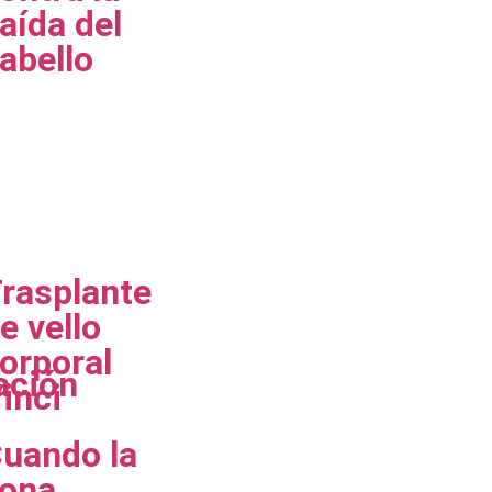
aída del
abello
rasplante
e vello
orporal
ación
inci
uando la
ona