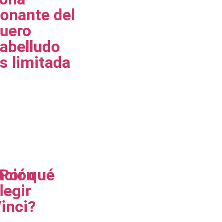
onante del
uero
abelludo
s limitada
ación
Por qué
legir
inci?