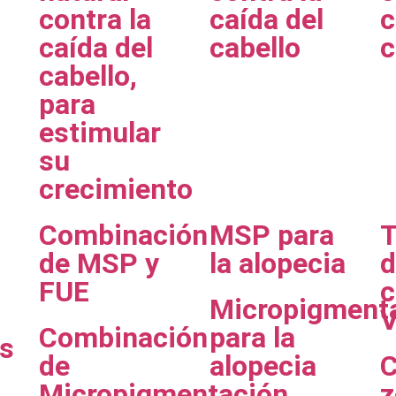
contra la
caída del
c
caída del
cabello
c
cabello,
para
estimular
su
crecimiento
Combinación
MSP para
T
de MSP y
la alopecia
d
FUE
c
Micropigment
V
Combinación
para la
es
de
alopecia
C
Micropigmentación
z