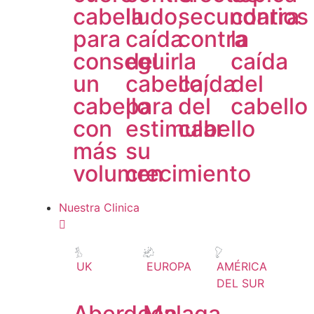
cabelludo,
la
secundarios
contra
para
caída
contra
la
conseguir
del
la
caída
un
cabello,
caída
del
cabello
para
del
cabello
con
estimular
cabello
más
su
volumen
crecimiento
Nuestra Clinica
UK
EUROPA
AMÉRICA
DEL SUR
Aberdeen
Malaga