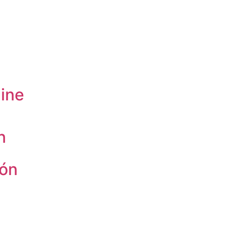
ine
n
ión