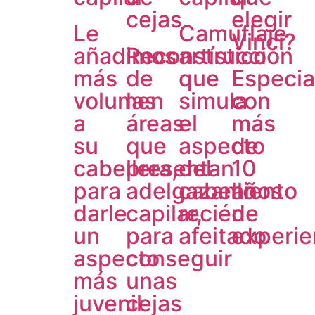
cejas
elegir
Le
Camuflaje
Vinci?
añadimos
Reconstrucción
artístico
más
de
que
Especia
volumen
las
simula
con
a
áreas
el
más
su
que
aspecto
de
cabellera,
presentan
del
10
para
adelgazamiento
cabello
años
darle
capilar,
recién
de
un
para
afeitado
experie
aspecto
conseguir
más
unas
juvenil
cejas