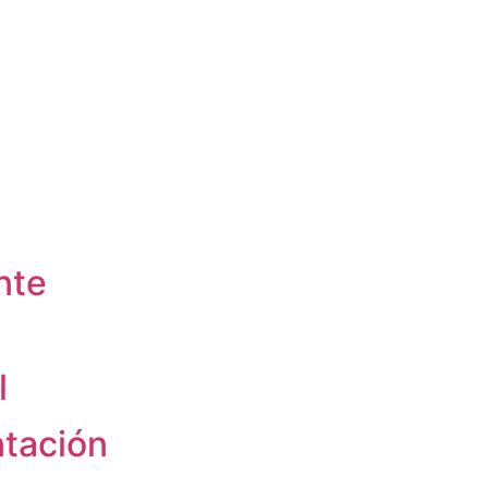
nte
l
tación