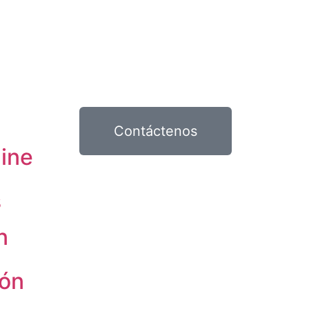
Contáctenos
ine
s
n
ión