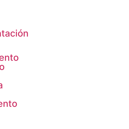
tación
ento
co
a
ento