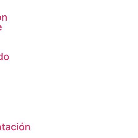
ón
e
do
a
tación