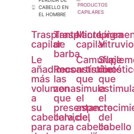
PÉRDIDA DE
PRODUCTOS
CABELLO EN
CAPILARES
EL HOMBRE
Trasplante
Trasplante
Micropigmen
Línea
capilar
de
capilar
Vitruvio
barba
Le
Camuflaje
Suplem
añadimos
Reconstruímos
artístico
dietéti
más
las
que
que
volumen
zonas
simula
estimul
a
que
el
el
su
presentan
aspecto
crecimi
cabellera,
calvicie,
del
del
para
para
cabello
cabello