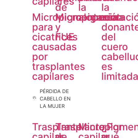
capilares
de
la
la
Micropigmentación
Micropigmentaci
alopecia
zona
para
y
donant
cicatrices
FUE
del
causadas
cuero
por
cabellu
trasplantes
es
capilares
limitad
PÉRDIDA DE
CABELLO EN
LA MUJER
Trasplante
Trasplante
Micropigmen
¿Por
capilar
de
capilar
qué