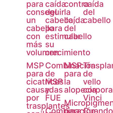
para
caída
contra
caída
conseguir
del
la
del
un
cabello,
caída
cabello
cabello
para
del
con
estimular
cabello
más
su
volumen
crecimiento
MSP
Combinación
MSP
Traspla
para
de
para
de
cicatrices
MSP
la
vello
causadas
y
alopecia
corpora
por
FUE
Vinci
Micropigmen
trasplantes
Combinación
para
Cuando