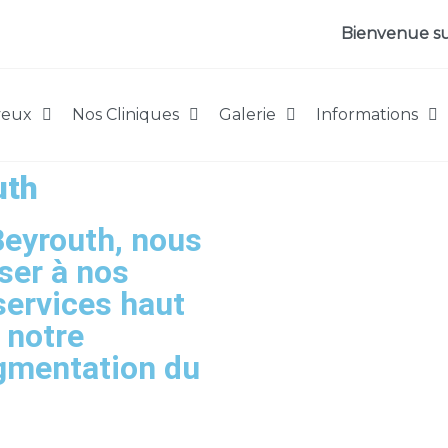
Bienvenue sur 
veux
Nos Cliniques
Galerie
Informations
uth
Beyrouth, nous
ser à nos
services haut
notre
gmentation du