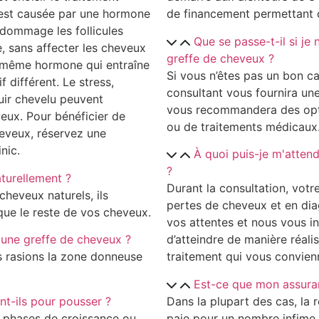
e est causée par une hormone
de financement permettant d
dommage les follicules
Que se passe-t-il si je
e, sans affecter les cheveux
greffe de cheveux ?
 la même hormone qui entraîne
Si vous n’êtes pas un bon c
f différent. Le stress,
consultant vous fournira un
uir chevelu peuvent
vous recommandera des optio
eux. Pour bénéficier de
ou de traitements médicaux
heveux, réservez une
nic.
À quoi puis-je m'attend
?
turellement ?
Durant la consultation, votr
cheveux naturels, ils
pertes de cheveux et en dia
que le reste de vos cheveux.
vos attentes et nous vous in
r une greffe de cheveux ?
d’atteindre de manière réali
s rasions la zone donneuse
traitement qui vous convien
Est-ce que mon assura
t-ils pour pousser ?
Dans la plupart des cas, la
s phases de croissance ou
paie pour un nombre infime 