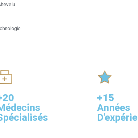
chevelu
echnologie
+20
+15
Médecins
Années
Spécialisés
D'expéri