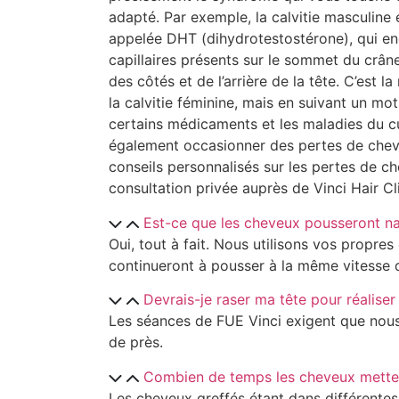
adapté. Par exemple, la calvitie masculin
appelée DHT (dihydrotestostérone), qui en
capillaires présents sur le sommet du crân
des côtés et de l’arrière de la tête. C’est
la calvitie féminine, mais en suivant un moti
certains médicaments et les maladies du c
également occasionner des pertes de chev
conseils personnalisés sur les pertes de c
consultation privée auprès de Vinci Hair Cli
Est-ce que les cheveux pousseront na
Oui, tout à fait. Nous utilisons vos propres 
continueront à pousser à la même vitesse 
Devrais-je raser ma tête pour réalise
Les séances de FUE Vinci exigent que nou
de près.
Combien de temps les cheveux metten
Les cheveux greffés étant dans différente